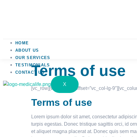
HOME
ABOUT US
OUR SERVICES
Terms of use
TESTIMONIALS
CONTACT US
X
[vc_row][vc_column offset=”vc_col-lg-9″][vc_colu
Terms of use
Lorem ipsum dolor sit amet, consectetur adipiscin
turpis egestas. Donec tristique sagittis orci, id o
et aliquet magna placerat at. Donec quis sem mas