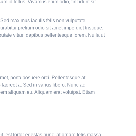
um id tellus. Vivamus enim odio, tincidunt sit
. Sed maximus iaculis felis non vulputate.
rabitur pretium odio sit amet imperdiet tristique.
utate vitae, dapibus pellentesque lorem. Nulla ut
amet, porta posuere orci. Pellentesque at
s laoreet a. Sed in varius libero. Nunc ac
orem aliquam eu. Aliquam erat volutpat. Etiam
it, est tortor egestas nunc, at ornare felis massa