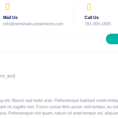
Mail Us
Call Us
info@remshadcareservices.com
781-300-1695
mn_text]
g elit. Mauris sed tortor ante. Pellentesque habitant morbi tris
rnare mi sagittis non. Fusce cursus felis auctor velit tempor, eu 
sa. Pellentesque nisl quam, rutrum sit amet tempor vel, aliquam