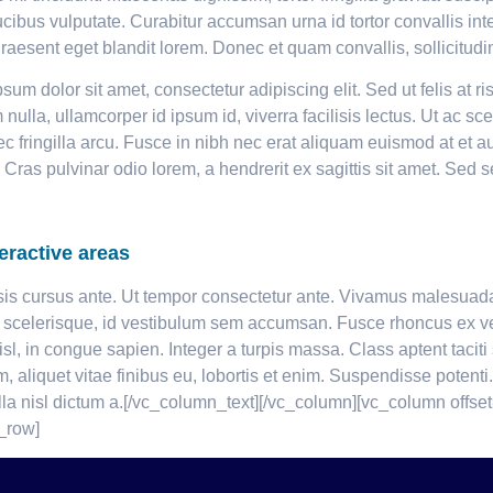
ucibus vulputate. Curabitur accumsan urna id tortor convallis inte
sent eget blandit lorem. Donec et quam convallis, sollicitudin 
um dolor sit amet, consectetur adipiscing elit. Sed ut felis at r
ulla, ullamcorper id ipsum id, viverra facilisis lectus. Ut ac s
ec fringilla arcu. Fusce in nibh nec erat aliquam euismod at et 
c. Cras pulvinar odio lorem, a hendrerit ex sagittis sit amet. Sed
eractive areas
sis cursus ante. Ut tempor consectetur ante. Vivamus malesuada p
a scelerisque, id vestibulum sem accumsan. Fusce rhoncus ex ve
nisl, in congue sapien. Integer a turpis massa. Class aptent tacit
aliquet vitae finibus eu, lobortis et enim. Suspendisse potent
illa nisl dictum a.[/vc_column_text][/vc_column][vc_column offse
_row]