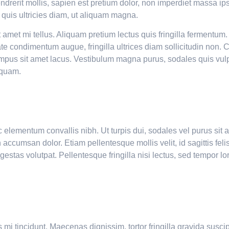
ndrerit mollis, sapien est pretium dolor, non imperdiet massa ips
 quis ultricies diam, ut aliquam magna.
it amet mi tellus. Aliquam pretium lectus quis fringilla fermentum
te condimentum augue, fringilla ultrices diam sollicitudin non. Cu
empus sit amet lacus. Vestibulum magna purus, sodales quis vulp
 quam.
 elementum convallis nibh. Ut turpis dui, sodales vel purus sit 
n accumsan dolor. Etiam pellentesque mollis velit, id sagittis feli
gestas volutpat. Pellentesque fringilla nisi lectus, sed tempor l
 mi tincidunt. Maecenas dignissim, tortor fringilla gravida suscip