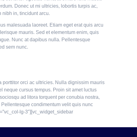
rdum. Donec ut mi ultricies, lobortis turpis ac,
nibh in, tincidunt arcu.
isus malesuada laoreet. Etiam eget erat quis arcu
celerisque mauris. Sed et elementum enim, quis
augue. Nunc at dapibus nulla. Pellentesque
 sed sem nunc.
orttitor orci ac ultricies. Nulla dignissim mauris
l neque cursus tempus. Proin sit amet luctus
i sociosqu ad litora torquent per conubia nostra,
i. Pellentesque condimentum velit quis nunc
t=”vc_col-lg-3″][vc_widget_sidebar