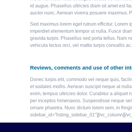
id augue. Phasellus ultricies diam sit amet est fa
auctor nunc. Aenean viverra posuere maximus. Prae
Sed maximus lorem eget rutrum efficitur. Lorem ips
imperdiet elementum tempor ut nulla. Fusce diam n
gravida turpis. Phasellus sed porta tellus. Nam n
vehicula lectus orci, vel mattis turpis convallis a
Reviews, comments and use of other int
Donec turpis elit, commodo vel neque quis, facili
et sodales mollis. Aenean suscipit neque at null
enim, tempus ultricies dolor. Curabitur a aliquet 
per inceptos himenaeos. Suspendisse neque sem, 
ornare pharetra. Nunc dictum lorem sem, in fring
sidebar_id=”listing_sidebar_01″][/vc_column][/vc