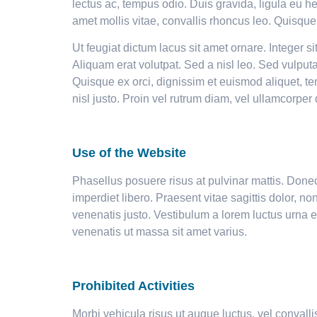
lectus ac, tempus odio. Duis gravida, ligula eu he
amet mollis vitae, convallis rhoncus leo. Quisque
Ut feugiat dictum lacus sit amet ornare. Integer s
Aliquam erat volutpat. Sed a nisl leo. Sed vulputa
Quisque ex orci, dignissim et euismod aliquet, t
nisl justo. Proin vel rutrum diam, vel ullamcorper
Use of the Website
Phasellus posuere risus at pulvinar mattis. Donec
imperdiet libero. Praesent vitae sagittis dolor, no
venenatis justo. Vestibulum a lorem luctus urna e
venenatis ut massa sit amet varius.
Prohibited Activities
Morbi vehicula risus ut augue luctus, vel convallis